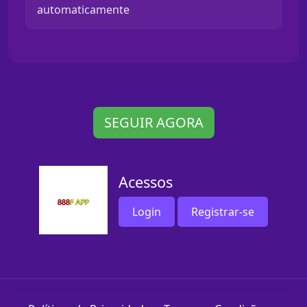
automaticamente
SEGUIR AGORA
Acessos
Login
Registrar-se