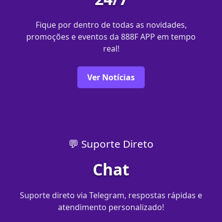
Fique por dentro de todas as novidades,
promoções e eventos da 888F APP em tempo
real!
Ver Notícias
💬 Suporte Direto
Chat
Suporte direto via Telegram, respostas rápidas e
atendimento personalizado!