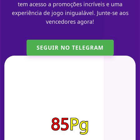
tem acesso a promoções incríveis e uma
experiência de jogo inigualável. Junte-se aos
vencedores agora!
SEGUIR NO TELEGRAM