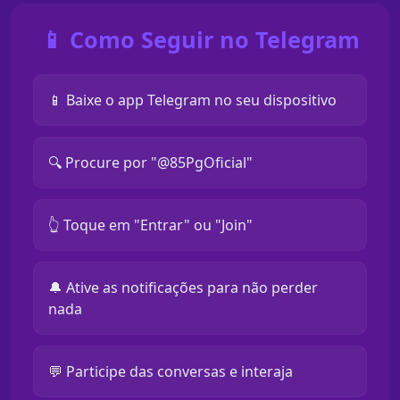
📱 Como Seguir no Telegram
📱 Baixe o app Telegram no seu dispositivo
🔍 Procure por "@85PgOficial"
👆 Toque em "Entrar" ou "Join"
🔔 Ative as notificações para não perder
nada
💬 Participe das conversas e interaja