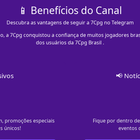
📱 Benefícios do Canal
Descubra as vantagens de seguir a 7Cpg no Telegram
o, a 7Cpg conquistou a confiança de muitos jogadores brasi
dos usuários da 7Cpg Brasil .
sivos
📢 Notí
m, promoções especiais
Fique por dentro d
s únicos!
eventos 