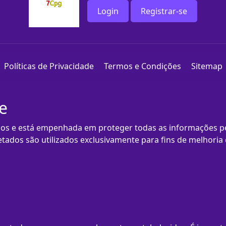
Login
Registrar-se
Políticas de Privacidade
Termos e Condições
Sitemap
de
rios e está empenhada em proteger todas as informações p
tados são utilizados exclusivamente para fins de melhoria