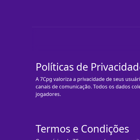
Políticas de Privacida
A 7Cpg valoriza a privacidade de seus usuá
canais de comunicação. Todos os dados cole
jogadores.
Termos e Condições