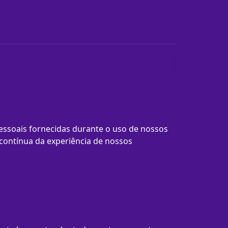
essoais fornecidas durante o uso de nossos
 contínua da experiência de nossos