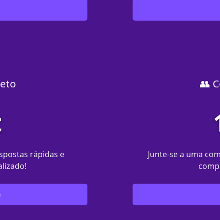
reto
👥 
t
espostas rápidas e
Junte-se a uma com
lizado!
compa
e