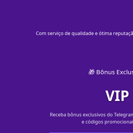
Com serviço de qualidade e ótima reputaçã
🎁 Bônus Exclu
VIP
Receba bônus exclusivos do Telegra
e códigos promocionai