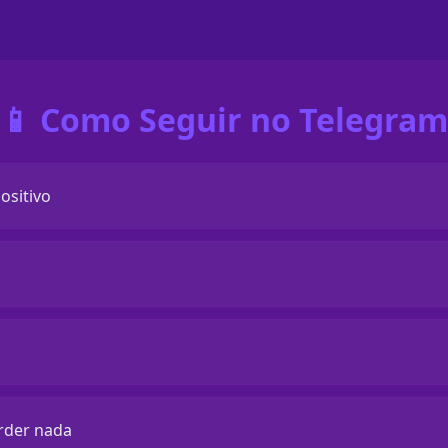
📱 Como Seguir no Telegram
ositivo
erder nada