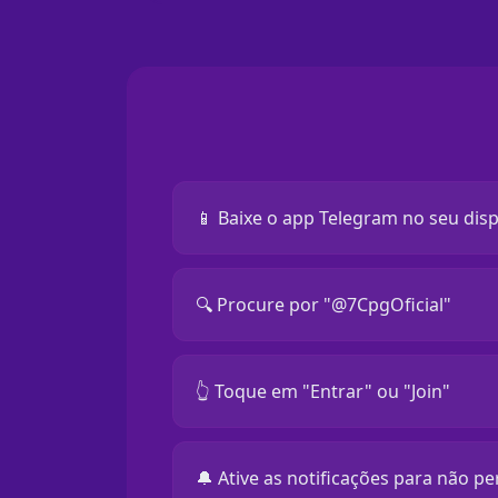
📱 Baixe o app Telegram no seu disp
🔍 Procure por "@7CpgOficial"
👆 Toque em "Entrar" ou "Join"
🔔 Ative as notificações para não p