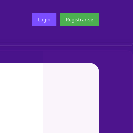
Login
Registrar-se