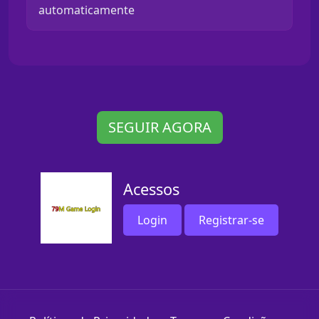
automaticamente
SEGUIR AGORA
Acessos
Login
Registrar-se