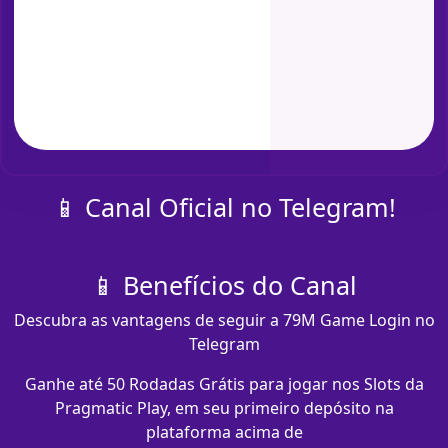
📱 Canal Oficial no Telegram!
📱 Benefícios do Canal
Descubra as vantagens de seguir a 79M Game Login no
Telegram
Ganhe até 50 Rodadas Grátis para jogar nos Slots da
Pragmatic Play, em seu primeiro depósito na
plataforma acima de