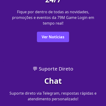
Fique por dentro de todas as novidades,
promoções e eventos da 79M Game Login em
tempo real!
Ver Notícias
💬 Suporte Direto
Chat
Suporte direto via Telegram, respostas rápidas e
atendimento personalizado!