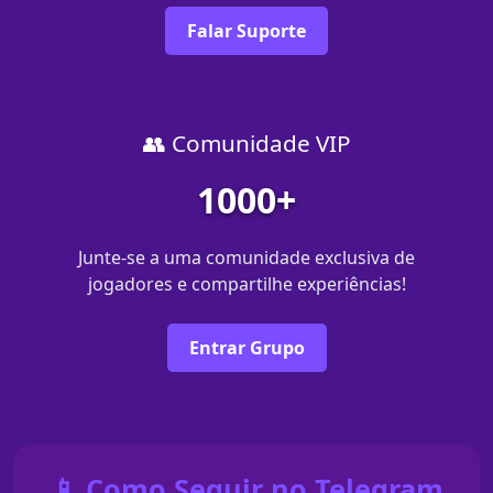
Falar Suporte
👥 Comunidade VIP
1000+
Junte-se a uma comunidade exclusiva de
jogadores e compartilhe experiências!
Entrar Grupo
📱 Como Seguir no Telegram