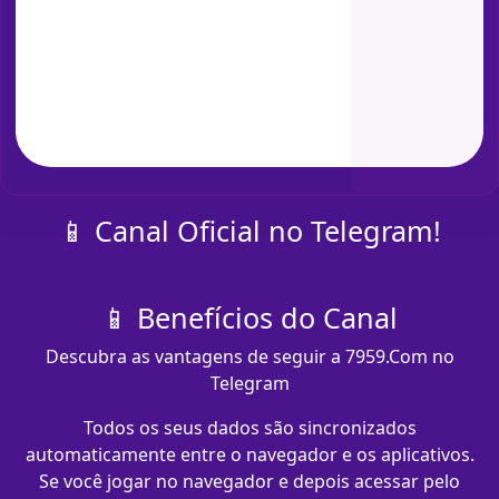
📱 Canal Oficial no Telegram!
📱 Benefícios do Canal
Descubra as vantagens de seguir a 7959.Com no
Telegram
Todos os seus dados são sincronizados
automaticamente entre o navegador e os aplicativos.
Se você jogar no navegador e depois acessar pelo