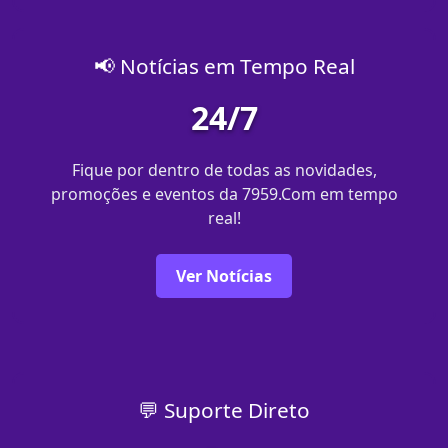
📢 Notícias em Tempo Real
24/7
Fique por dentro de todas as novidades,
promoções e eventos da 7959.Com em tempo
real!
Ver Notícias
💬 Suporte Direto