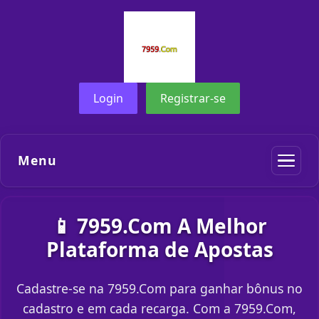
Login
Registrar-se
Menu
📱 7959.Com A Melhor
Plataforma de Apostas
Cadastre-se na 7959.Com para ganhar bônus no
cadastro e em cada recarga. Com a 7959.Com,