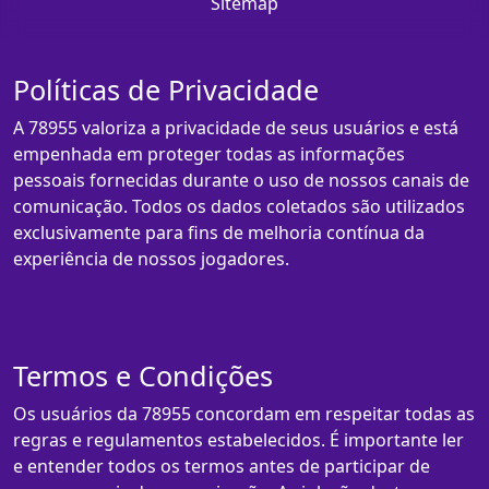
Sitemap
Políticas de Privacidade
A 78955 valoriza a privacidade de seus usuários e está
empenhada em proteger todas as informações
pessoais fornecidas durante o uso de nossos canais de
comunicação. Todos os dados coletados são utilizados
exclusivamente para fins de melhoria contínua da
experiência de nossos jogadores.
Termos e Condições
Os usuários da 78955 concordam em respeitar todas as
regras e regulamentos estabelecidos. É importante ler
e entender todos os termos antes de participar de