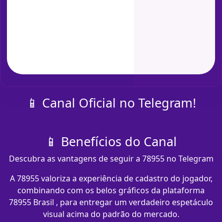
📱 Canal Oficial no Telegram!
📱 Benefícios do Canal
Descubra as vantagens de seguir a 78955 no Telegram
A 78955 valoriza a experiência de cadastro do jogador,
combinando com os belos gráficos da plataforma
78955 Brasil , para entregar um verdadeiro espetáculo
visual acima do padrão do mercado.