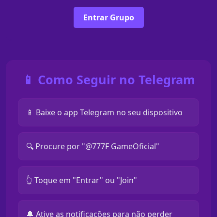
Entrar Grupo
📱 Como Seguir no Telegram
📱 Baixe o app Telegram no seu dispositivo
🔍 Procure por "@777F GameOficial"
👆 Toque em "Entrar" ou "Join"
🔔 Ative as notificações para não perder