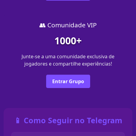
👥 Comunidade VIP
1000+
Junte-se a uma comunidade exclusiva de
jogadores e compartilhe experiências!
Entrar Grupo
📱 Como Seguir no Telegram