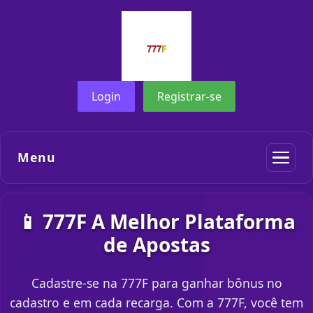
Login
Registrar-se
Menu
📱 777F A Melhor Plataforma
de Apostas
Cadastre-se na 777F para ganhar bônus no
cadastro e em cada recarga. Com a 777F, você tem