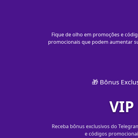
Fique de olho em promoções e códig
promocionais que podem aumentar sua
🎁 Bônus Exclu
VIP
Receba bônus exclusivos do Telegra
e códigos promocionai