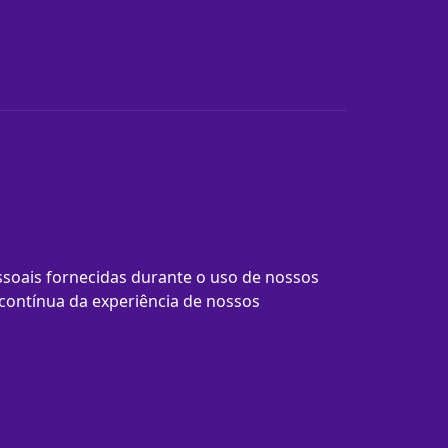
ssoais fornecidas durante o uso de nossos
 contínua da experiência de nossos