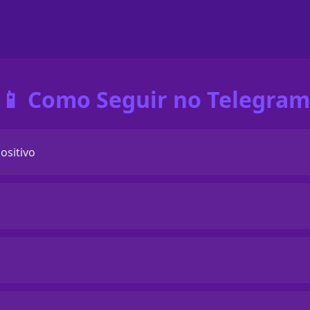
📱 Como Seguir no Telegram
ositivo