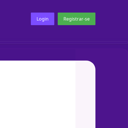
Login
Registrar-se