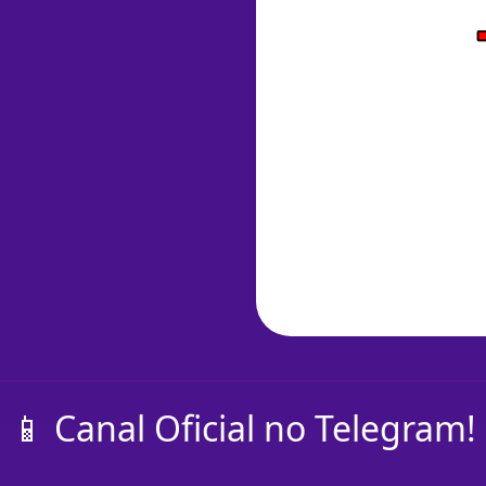
📱 Canal Oficial no Telegram!