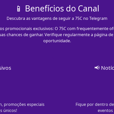
📱 Benefícios do Canal
Descubra as vantagens de seguir a 75C no Telegram
os promocionais exclusivos: O 75C com​ frequentemente of
s chances de ganhar. Verifique regularmente a página 
oportunidade.
sivos
📢 Notí
m, promoções especiais
Fique por dentro d
s únicos!
eventos