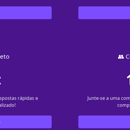
reto
👥 
t
espostas rápidas e
Junte-se a uma com
lizado!
compa
e