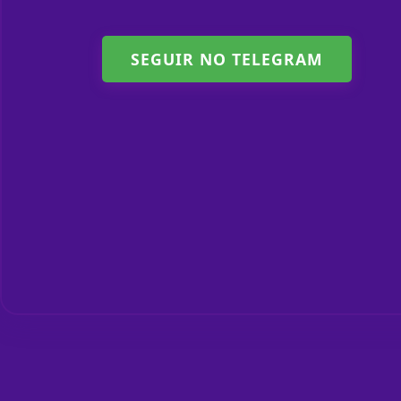
SEGUIR NO TELEGRAM