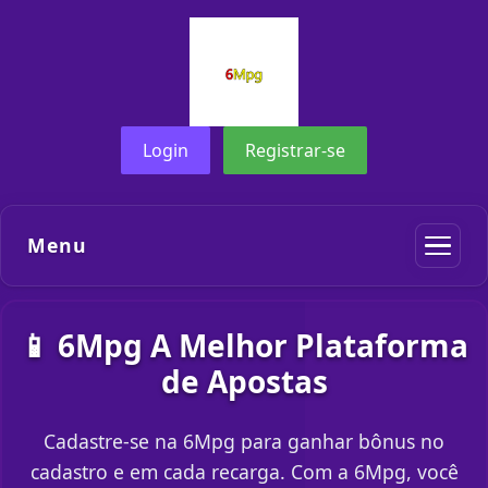
Login
Registrar-se
Menu
📱 6Mpg A Melhor Plataforma
de Apostas
Cadastre-se na 6Mpg para ganhar bônus no
cadastro e em cada recarga. Com a 6Mpg, você