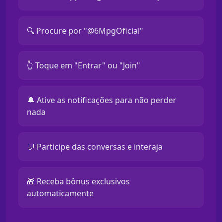
🔍 Procure por "@6MpgOficial"
👆 Toque em "Entrar" ou "Join"
🔔 Ative as notificações para não perder
nada
💬 Participe das conversas e interaja
🎁 Receba bônus exclusivos
automaticamente