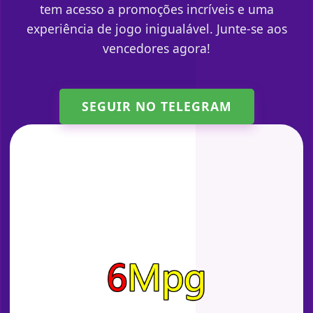
tem acesso a promoções incríveis e uma
experiência de jogo inigualável. Junte-se aos
vencedores agora!
SEGUIR NO TELEGRAM