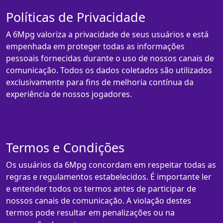
Políticas de Privacidade
A 6Mpg valoriza a privacidade de seus usuários e está
empenhada em proteger todas as informações
pessoais fornecidas durante o uso de nossos canais de
comunicação. Todos os dados coletados são utilizados
exclusivamente para fins de melhoria contínua da
experiência de nossos jogadores.
Termos e Condições
Os usuários da 6Mpg concordam em respeitar todas as
regras e regulamentos estabelecidos. É importante ler
e entender todos os termos antes de participar de
nossos canais de comunicação. A violação destes
termos pode resultar em penalizações ou na