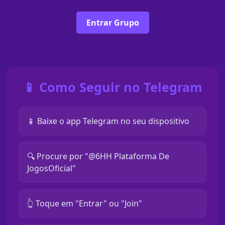
Entrar Grupo
📱 Como Seguir no Telegram
📱 Baixe o app Telegram no seu dispositivo
🔍 Procure por "@6HH Plataforma De
JogosOficial"
👆 Toque em "Entrar" ou "Join"