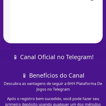
📱 Canal Oficial no Telegram!
📱 Benefícios do Canal
Descubra as vantagens de seguir a 6HH Plataforma De
Jogos no Telegram
Após o registro bem-sucedido, você pode fazer seu
primeiro depósito usando qualquer um dos métodos