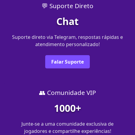
💬 Suporte Direto
Chat
Suporte direto via Telegram, respostas rápidas e
atendimento personalizado!
Falar Suporte
👥 Comunidade VIP
1000+
Junte-se a uma comunidade exclusiva de
jogadores e compartilhe experiências!