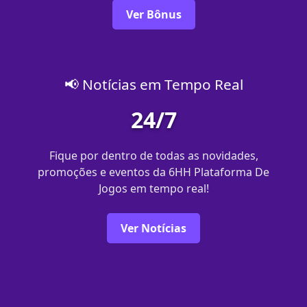
Ver Bônus
📢 Notícias em Tempo Real
24/7
Fique por dentro de todas as novidades,
promoções e eventos da 6HH Plataforma De
Jogos em tempo real!
Ver Notícias