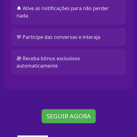
🔔 Ative as notificações para não perder
nada
💬 Participe das conversas e interaja
🎁 Receba bônus exclusivos
automaticamente
SEGUIR AGORA