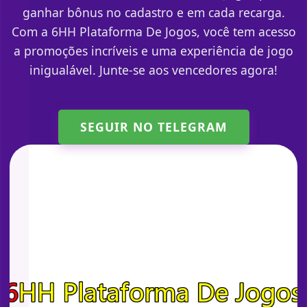
ganhar bônus no cadastro e em cada recarga.
Com a 6HH Plataforma De Jogos, você tem acesso
a promoções incríveis e uma experiência de jogo
inigualável. Junte-se aos vencedores agora!
SEGUIR NO TELEGRAM