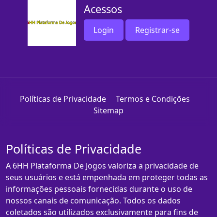
Acessos
Login
Registrar-se
Políticas de Privacidade
Termos e Condições
Sitemap
Políticas de Privacidade
A 6HH Plataforma De Jogos valoriza a privacidade de
seus usuários e está empenhada em proteger todas as
informações pessoais fornecidas durante o uso de
nossos canais de comunicação. Todos os dados
coletados são utilizados exclusivamente para fins de