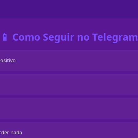
📱 Como Seguir no Telegram
ositivo
erder nada