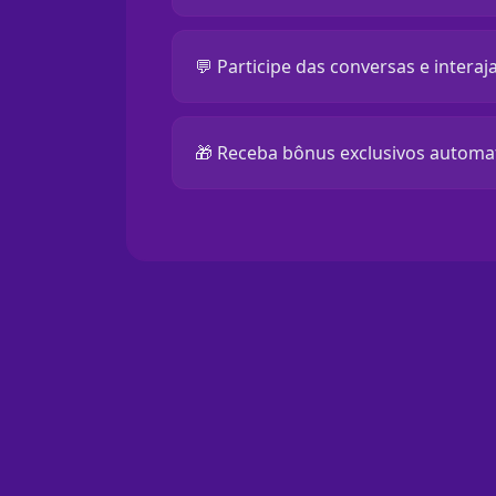
💬 Participe das conversas e interaj
🎁 Receba bônus exclusivos autom