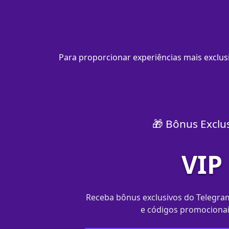
Para proporcionar experiências mais exclus
🎁 Bônus Exclu
VIP
Receba bônus exclusivos do Telegra
e códigos promocionai