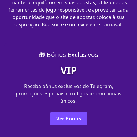
manter o equilíbrio em suas apostas, utilizando as
ferramentas de jogo responsável, e aproveitar cada
oportunidade que o site de apostas coloca à sua
disposição. Boa sorte e um excelente Carnaval!
🎁 Bônus Exclusivos
VIP
Receba bônus exclusivos do Telegram,
promoções especiais e códigos promocionais
únicos!
Ver Bônus