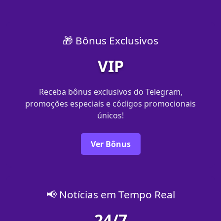
🎁 Bônus Exclusivos
VIP
Receba bônus exclusivos do Telegram,
promoções especiais e códigos promocionais
únicos!
Ver Bônus
📢 Notícias em Tempo Real
24/7