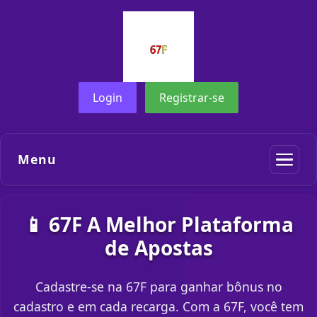
Login
Registrar-se
Menu
📱 67F A Melhor Plataforma
de Apostas
Cadastre-se na 67F para ganhar bônus no
cadastro e em cada recarga. Com a 67F, você tem