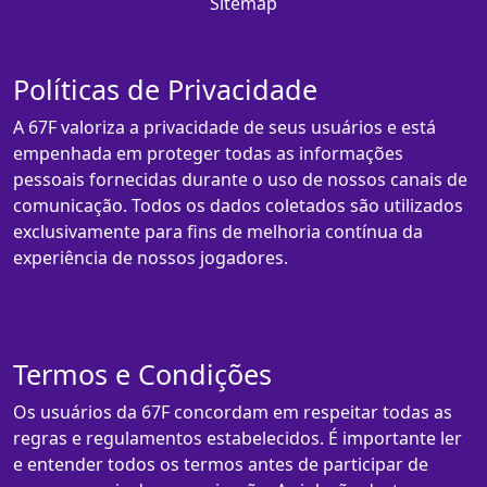
Sitemap
Políticas de Privacidade
A 67F valoriza a privacidade de seus usuários e está
empenhada em proteger todas as informações
pessoais fornecidas durante o uso de nossos canais de
comunicação. Todos os dados coletados são utilizados
exclusivamente para fins de melhoria contínua da
experiência de nossos jogadores.
Termos e Condições
Os usuários da 67F concordam em respeitar todas as
regras e regulamentos estabelecidos. É importante ler
e entender todos os termos antes de participar de