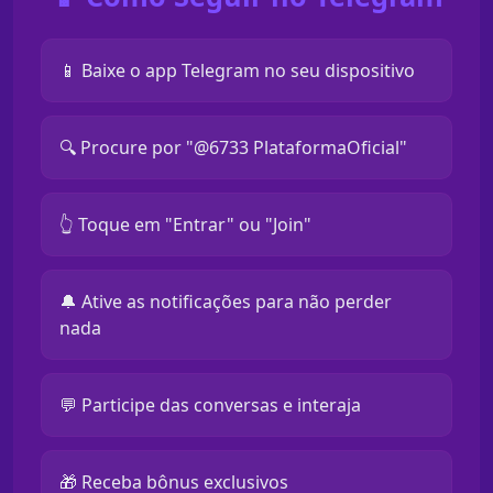
📱 Baixe o app Telegram no seu dispositivo
🔍 Procure por "@6733 PlataformaOficial"
👆 Toque em "Entrar" ou "Join"
🔔 Ative as notificações para não perder
nada
💬 Participe das conversas e interaja
🎁 Receba bônus exclusivos