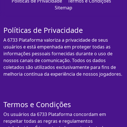
Políticas de Privacidade
Termos e Condições
Sitemap
Políticas de Privacidade
A 6733 Plataforma valoriza a privacidade de seus
usuários e está empenhada em proteger todas as
informações pessoais fornecidas durante o uso de
nossos canais de comunicação. Todos os dados
coletados são utilizados exclusivamente para fins de
melhoria contínua da experiência de nossos jogadores.
Termos e Condições
Os usuários da 6733 Plataforma concordam em
respeitar todas as regras e regulamentos