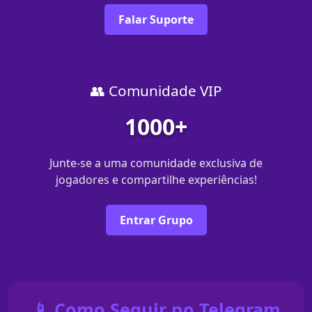
Falar Suporte
👥 Comunidade VIP
1000+
Junte-se a uma comunidade exclusiva de
jogadores e compartilhe experiências!
Entrar Grupo
📱 Como Seguir no Telegram