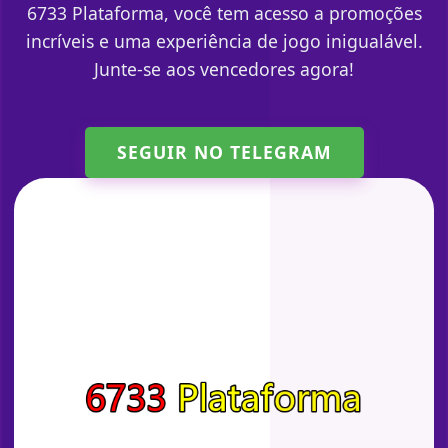
6733 Plataforma, você tem acesso a promoções
incríveis e uma experiência de jogo inigualável.
Junte-se aos vencedores agora!
SEGUIR NO TELEGRAM