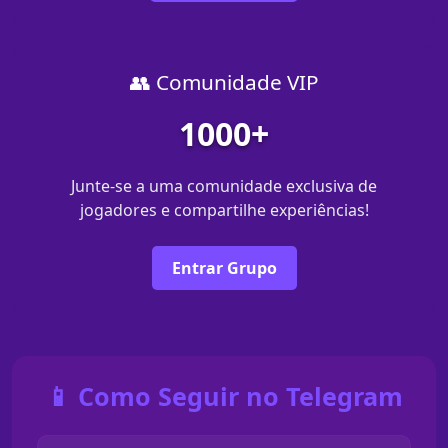
👥 Comunidade VIP
1000+
Junte-se a uma comunidade exclusiva de
jogadores e compartilhe experiências!
Entrar Grupo
📱 Como Seguir no Telegram