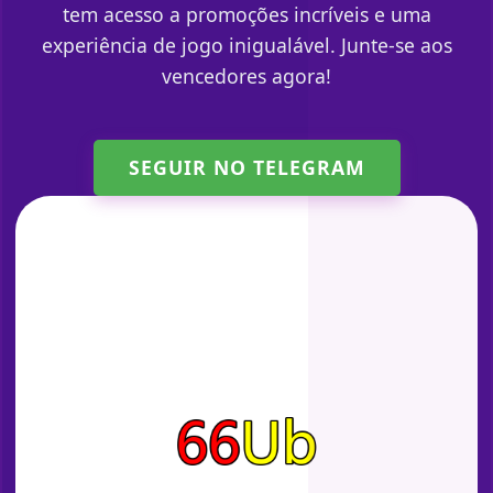
tem acesso a promoções incríveis e uma
experiência de jogo inigualável. Junte-se aos
vencedores agora!
SEGUIR NO TELEGRAM