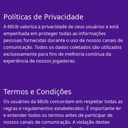
Políticas de Privacidade
A 66Ub valoriza a privacidade de seus usuários e está
empenhada em proteger todas as informações
pessoais fornecidas durante o uso de nossos canais de
comunicação. Todos os dados coletados são utilizados
exclusivamente para fins de melhoria contínua da
experiência de nossos jogadores.
Termos e Condições
Os usuários da 66Ub concordam em respeitar todas as
regras e regulamentos estabelecidos. É importante ler
e entender todos os termos antes de participar de
nossos canais de comunicação. A violação destes