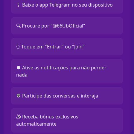
📱 Baixe o app Telegram no seu dispositivo
🔍 Procure por "@66UbOficial"
👆 Toque em "Entrar" ou "Join"
🔔 Ative as notificações para não perder
nada
💬 Participe das conversas e interaja
🎁 Receba bônus exclusivos
automaticamente