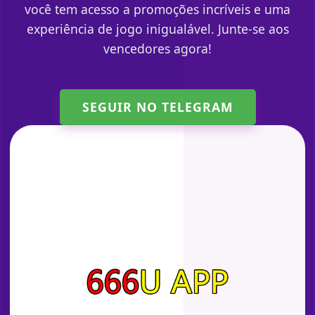
você tem acesso a promoções incríveis e uma
experiência de jogo inigualável. Junte-se aos
vencedores agora!
SEGUIR NO TELEGRAM