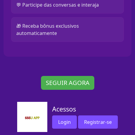
💬 Participe das conversas e interaja
🎁 Receba bônus exclusivos
automaticamente
SEGUIR AGORA
Acessos
Login
Registrar-se