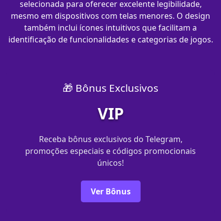
selecionada para oferecer excelente legibilidade,
mesmo em dispositivos com telas menores. O design
também inclui ícones intuitivos que facilitam a
identificação de funcionalidades e categorias de jogos.
🎁 Bônus Exclusivos
VIP
Receba bônus exclusivos do Telegram,
promoções especiais e códigos promocionais
únicos!
Ver Bônus