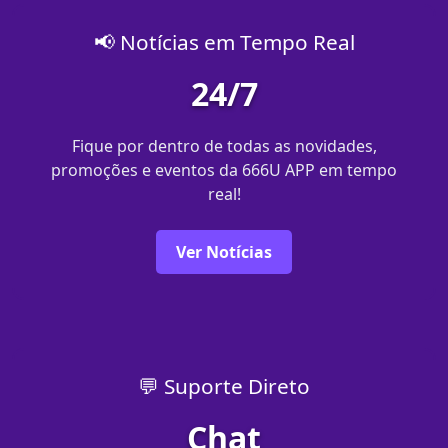
📢 Notícias em Tempo Real
24/7
Fique por dentro de todas as novidades,
promoções e eventos da 666U APP em tempo
real!
Ver Notícias
💬 Suporte Direto
Chat