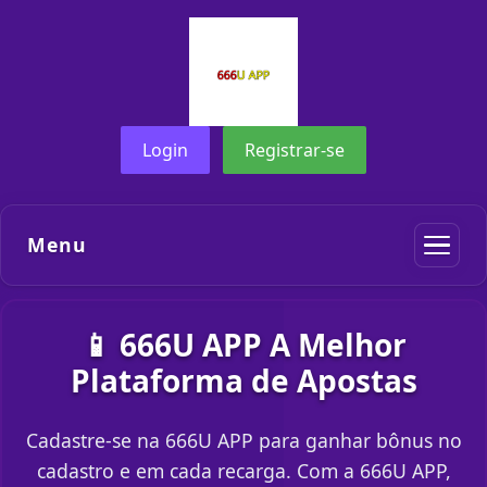
Login
Registrar-se
Menu
📱 666U APP A Melhor
Plataforma de Apostas
Cadastre-se na 666U APP para ganhar bônus no
cadastro e em cada recarga. Com a 666U APP,