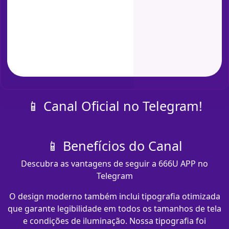
📱 Canal Oficial no Telegram!
📱 Benefícios do Canal
Descubra as vantagens de seguir a 666U APP no
Telegram
O design moderno também inclui tipografia otimizada
que garante legibilidade em todos os tamanhos de tela
e condições de iluminação. Nossa tipografia foi