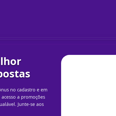
lhor
postas
ônus no cadastro e em
m acesso a promoções
ualável. Junte-se aos