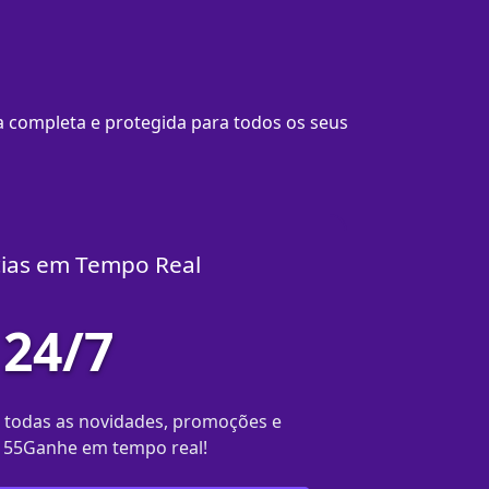
 completa e protegida para todos os seus
cias em Tempo Real
24/7
e todas as novidades, promoções e
 55Ganhe em tempo real!