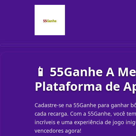
📱 55Ganhe A Me
Plataforma de A
Cadastre-se na 55Ganhe para ganhar b
cada recarga. Com a 55Ganhe, você te
incríveis e uma experiência de jogo inig
vencedores agora!