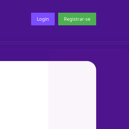
Login
Registrar-se