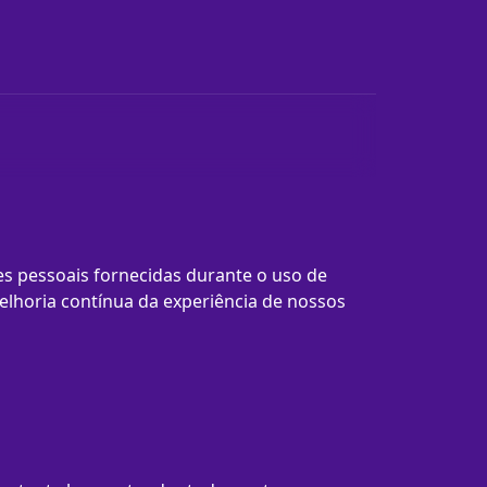
s pessoais fornecidas durante o uso de
elhoria contínua da experiência de nossos