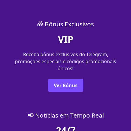
🎁 Bônus Exclusivos
VIP
Receba bônus exclusivos do Telegram,
promoções especiais e códigos promocionais
únicos!
Ver Bônus
📢 Notícias em Tempo Real
24/7