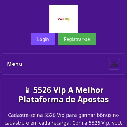
Login
Registrar-se
Menu
📱 5526 Vip A Melhor
Plataforma de Apostas
Cadastre-se na 5526 Vip para ganhar bônus no
cadastro e em cada recarga. Com a 5526 Vip, você