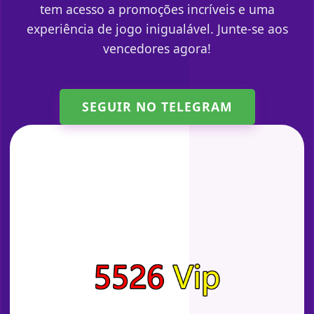
tem acesso a promoções incríveis e uma
experiência de jogo inigualável. Junte-se aos
vencedores agora!
SEGUIR NO TELEGRAM