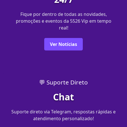
Fique por dentro de todas as novidades,
promoções e eventos da 5526 Vip em tempo
real!
Ver Notícias
💬 Suporte Direto
Chat
Suporte direto via Telegram, respostas rápidas e
atendimento personalizado!