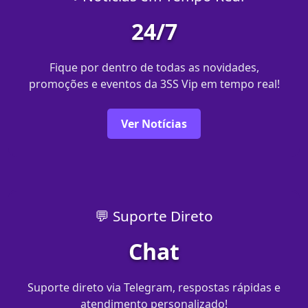
24/7
Fique por dentro de todas as novidades,
promoções e eventos da 3SS Vip em tempo real!
Ver Notícias
💬 Suporte Direto
Chat
Suporte direto via Telegram, respostas rápidas e
atendimento personalizado!