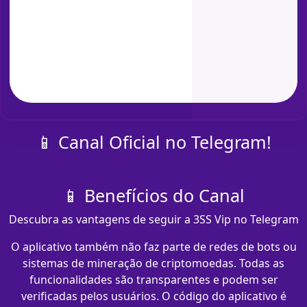
📱 Canal Oficial no Telegram!
📱 Benefícios do Canal
Descubra as vantagens de seguir a 3SS Vip no Telegram
O aplicativo também não faz parte de redes de bots ou
sistemas de mineração de criptomoedas. Todas as
funcionalidades são transparentes e podem ser
verificadas pelos usuários. O código do aplicativo é