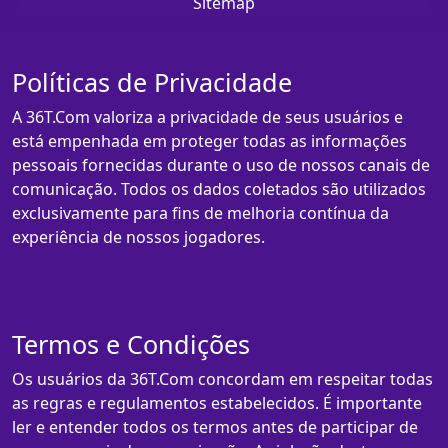
Sitemap
Políticas de Privacidade
A 36T.Com valoriza a privacidade de seus usuários e
está empenhada em proteger todas as informações
pessoais fornecidas durante o uso de nossos canais de
comunicação. Todos os dados coletados são utilizados
exclusivamente para fins de melhoria contínua da
experiência de nossos jogadores.
Termos e Condições
Os usuários da 36T.Com concordam em respeitar todas
as regras e regulamentos estabelecidos. É importante
ler e entender todos os termos antes de participar de