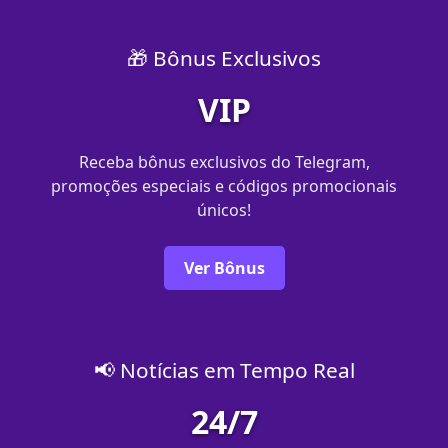
🎁 Bônus Exclusivos
VIP
Receba bônus exclusivos do Telegram,
promoções especiais e códigos promocionais
únicos!
Ver Bônus
📢 Notícias em Tempo Real
24/7