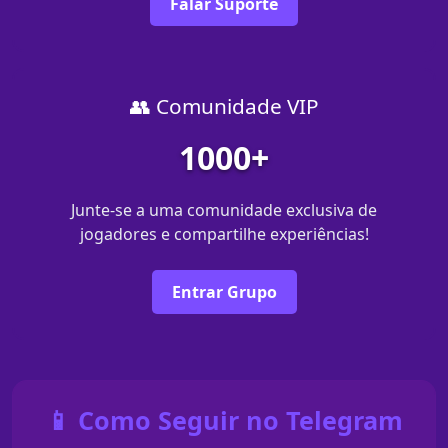
Falar Suporte
👥 Comunidade VIP
1000+
Junte-se a uma comunidade exclusiva de
jogadores e compartilhe experiências!
Entrar Grupo
📱 Como Seguir no Telegram