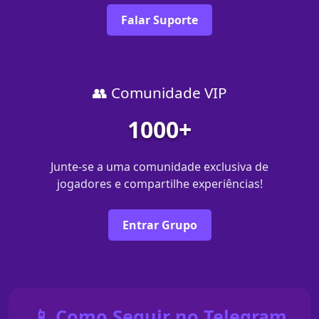
Falar Suporte
👥 Comunidade VIP
1000+
Junte-se a uma comunidade exclusiva de
jogadores e compartilhe experiências!
Entrar Grupo
📱 Como Seguir no Telegram