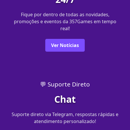
Fique por dentro de todas as novidades,
promoções e eventos da 357Games em tempo
real!
Ver Notícias
💬 Suporte Direto
Chat
Suporte direto via Telegram, respostas rápidas e
atendimento personalizado!