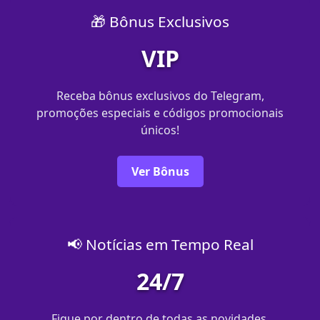
🎁 Bônus Exclusivos
VIP
Receba bônus exclusivos do Telegram,
promoções especiais e códigos promocionais
únicos!
Ver Bônus
📢 Notícias em Tempo Real
24/7
Fique por dentro de todas as novidades,