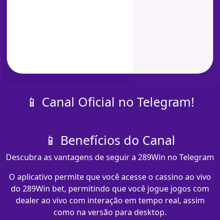
📱 Canal Oficial no Telegram!
📱 Benefícios do Canal
Descubra as vantagens de seguir a 289Win no Telegram
O aplicativo permite que você acesse o cassino ao vivo
do 289Win bet, permitindo que você jogue jogos com
dealer ao vivo com interação em tempo real, assim
como na versão para desktop.