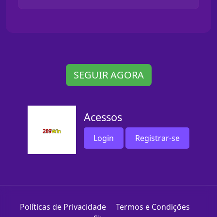
SEGUIR AGORA
Acessos
Login
Registrar-se
Políticas de Privacidade
Termos e Condições