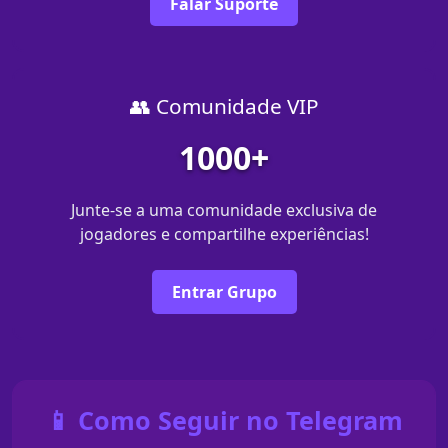
Falar Suporte
👥 Comunidade VIP
1000+
Junte-se a uma comunidade exclusiva de
jogadores e compartilhe experiências!
Entrar Grupo
📱 Como Seguir no Telegram