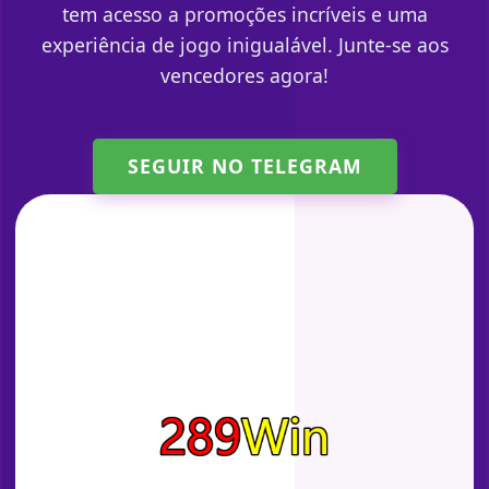
tem acesso a promoções incríveis e uma
experiência de jogo inigualável. Junte-se aos
vencedores agora!
SEGUIR NO TELEGRAM