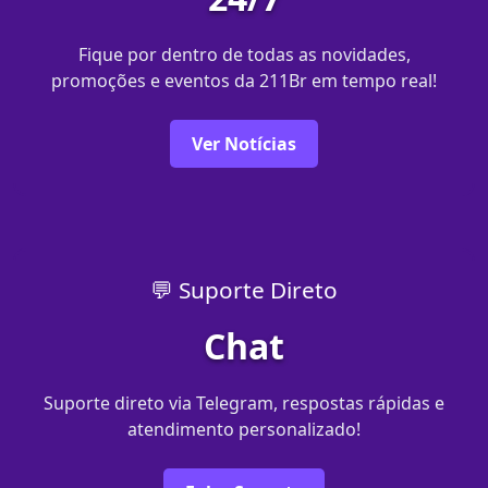
Fique por dentro de todas as novidades,
promoções e eventos da 211Br em tempo real!
Ver Notícias
💬 Suporte Direto
Chat
Suporte direto via Telegram, respostas rápidas e
atendimento personalizado!