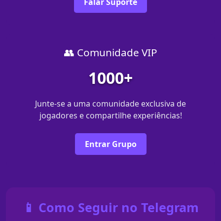
Falar Suporte
👥 Comunidade VIP
1000+
Junte-se a uma comunidade exclusiva de
jogadores e compartilhe experiências!
Entrar Grupo
📱 Como Seguir no Telegram