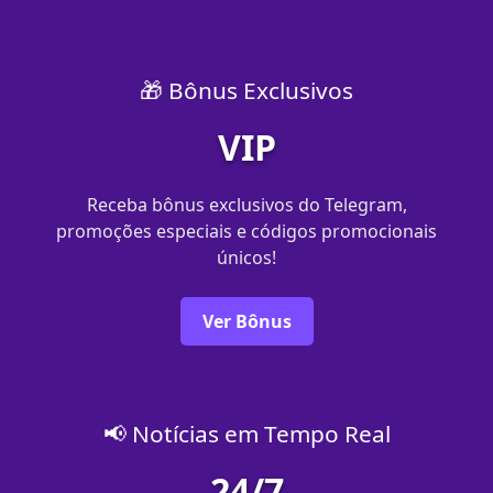
🎁 Bônus Exclusivos
VIP
Receba bônus exclusivos do Telegram,
promoções especiais e códigos promocionais
únicos!
Ver Bônus
📢 Notícias em Tempo Real
24/7