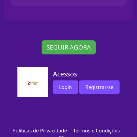
SEGUIR AGORA
Acessos
Login
Registrar-se
Políticas de Privacidade
Termos e Condições