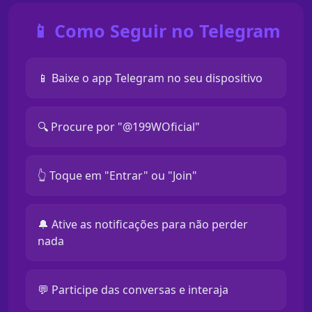
📱 Como Seguir no Telegram
📱 Baixe o app Telegram no seu dispositivo
🔍 Procure por "@199WOficial"
👆 Toque em "Entrar" ou "Join"
🔔 Ative as notificações para não perder
nada
💬 Participe das conversas e interaja