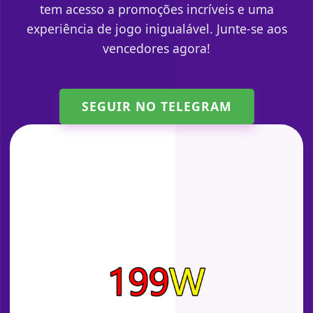
tem acesso a promoções incríveis e uma
experiência de jogo inigualável. Junte-se aos
vencedores agora!
SEGUIR NO TELEGRAM