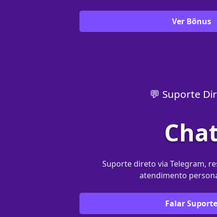
Ver Bônus
💬 Suporte Di
Cha
Suporte direto via Telegram, r
atendimento persona
Falar Suport