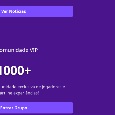
Ver Notícias
Comunidade VIP
1000+
unidade exclusiva de jogadores e
rtilhe experiências!
Entrar Grupo