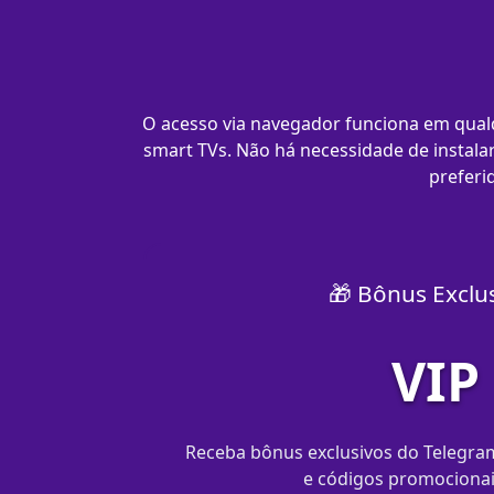
O acesso via navegador funciona em qual
smart TVs. Não há necessidade de instala
preferi
🎁 Bônus Exclu
VIP
Receba bônus exclusivos do Telegra
e códigos promocionai