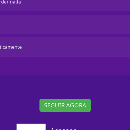
erder nada
a
aticamente
SEGUIR AGORA