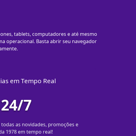
hones, tablets, computadores e até mesmo
ma operacional. Basta abrir seu navegador
tamente.
cias em Tempo Real
24/7
e todas as novidades, promoções e
da 1978 em tempo real!