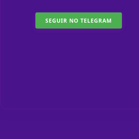
SEGUIR NO TELEGRAM