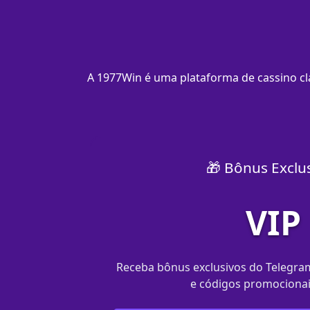
A 1977Win é uma plataforma de cassino clá
🎁 Bônus Exclu
VIP
Receba bônus exclusivos do Telegra
e códigos promocionai