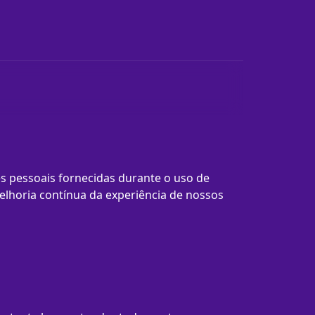
s pessoais fornecidas durante o uso de
elhoria contínua da experiência de nossos