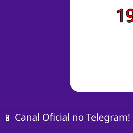
📱 Canal Oficial no Telegram!