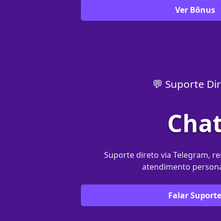
Ver Bônus
💬 Suporte Di
Cha
Suporte direto via Telegram, r
atendimento persona
Falar Suport