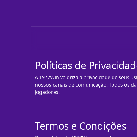
Políticas de Privacida
A 1977Win valoriza a privacidade de seus u
nossos canais de comunicação. Todos os dad
jogadores.
Termos e Condições