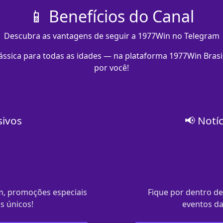
📱 Benefícios do Canal
Descubra as vantagens de seguir a 1977Win no Telegram
ssica para todas as idades — na plataforma 1977Win Brasi
por você!
sivos
📢 Notí
m, promoções especiais
Fique por dentro d
s únicos!
eventos da