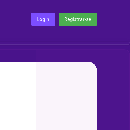
Login
Registrar-se