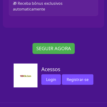
🎁 Receba bônus exclusivos
automaticamente
SEGUIR AGORA
Acessos
Login
Registrar-se