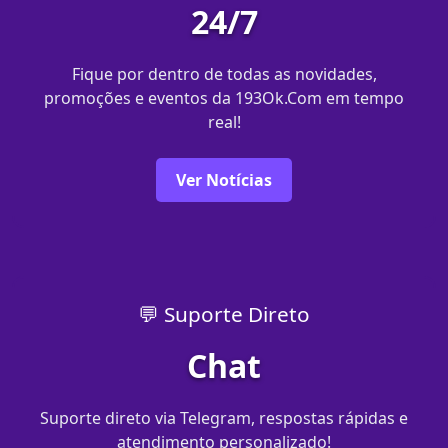
24/7
Fique por dentro de todas as novidades,
promoções e eventos da 193Ok.Com em tempo
real!
Ver Notícias
💬 Suporte Direto
Chat
Suporte direto via Telegram, respostas rápidas e
atendimento personalizado!