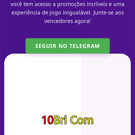
você tem acesso a promoções incríveis e uma
experiência de jogo inigualável. Junte-se aos
vencedores agora!
SEGUIR NO TELEGRAM