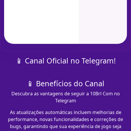
📱 Canal Oficial no Telegram!
📱 Benefícios do Canal
Descubra as vantagens de seguir a 10Brl Com no
Telegram
As atualizações automáticas incluem melhorias de
performance, novas funcionalidades e correções de
bugs, garantindo que sua experiência de jogo seja