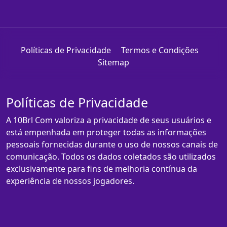
Políticas de Privacidade
Termos e Condições
Sitemap
Políticas de Privacidade
A 10Brl Com valoriza a privacidade de seus usuários e
está empenhada em proteger todas as informações
pessoais fornecidas durante o uso de nossos canais de
comunicação. Todos os dados coletados são utilizados
exclusivamente para fins de melhoria contínua da
experiência de nossos jogadores.