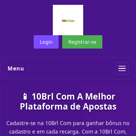
Login
Registrar-se
Menu
📱 10Brl Com A Melhor
Plataforma de Apostas
Cadastre-se na 10Brl Com para ganhar bônus no
cadastro e em cada recarga. Com a 10Brl Com,