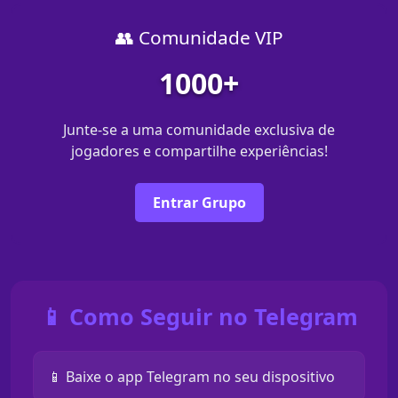
👥 Comunidade VIP
1000+
Junte-se a uma comunidade exclusiva de
jogadores e compartilhe experiências!
Entrar Grupo
📱 Como Seguir no Telegram
📱 Baixe o app Telegram no seu dispositivo