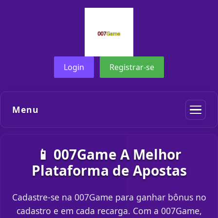
Login
Registrar-se
Menu
📱 007Game A Melhor
Plataforma de Apostas
Cadastre-se na 007Game para ganhar bônus no
cadastro e em cada recarga. Com a 007Game,