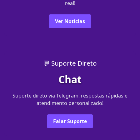
real!
Ver Notícias
💬 Suporte Direto
Chat
Suporte direto via Telegram, respostas rápidas e
atendimento personalizado!
Falar Suporte