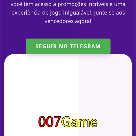
você tem acesso a promoções incríveis e uma
experiência de jogo inigualável. Junte-se aos
vencedores agora!
SEGUIR NO TELEGRAM